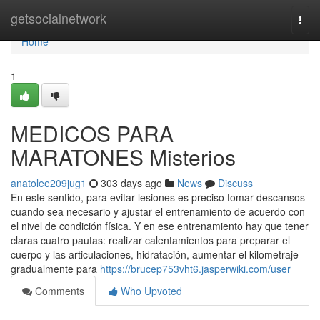
Home
getsocialnetwork
Togg
navi
Home
1
MEDICOS PARA
MARATONES Misterios
anatolee209jug1
303 days ago
News
Discuss
En este sentido, para evitar lesiones es preciso tomar descansos
cuando sea necesario y ajustar el entrenamiento de acuerdo con
el nivel de condición física. Y en ese entrenamiento hay que tener
claras cuatro pautas: realizar calentamientos para preparar el
cuerpo y las articulaciones, hidratación, aumentar el kilometraje
gradualmente para
https://brucep753vht6.jasperwiki.com/user
Comments
Who Upvoted