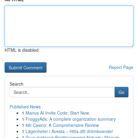
HTML is disabled
Report Page
Search
Go
Published News
1
Manus AI Invite Code: Start Now
1
FroggyAds: A complete organization summary
1
88i Casino: A Comprehensive Review
1
Lägenheter i Avesta – Hitta ditt drömboende!
1
Sous-traitance Positionnement Naturel : Manuel ...