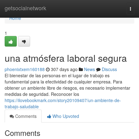
Home
getsocialnetwork
Togg
navi
Home
1
una atmósfera laboral segura
phoenixtxem160188
307 days ago
News
Discuss
El bienestar de las personas en el lugar de trabajo es
fundamental para la efectividad de cualquier empresa. Para
obtener un ambiente libre de riesgos, es necesario implementar
medidas de seguridad. Reconocer los
https://ilovebookmark.com/story20109407/un-ambiente-de-
trabajo-saludable
Comments
Who Upvoted
Comments