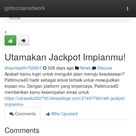
Home
getsocialnetwork
Togg
navi
Home
1
Utamakan Jackpot Impianmu!
shaunayefn755807
328 days ago
News
Discuss
Apakah kamu ingin untuk mengukir jalan menuju kesuksesan?
Pattimura4D hadir sebagai solusi terbaik untuk mewujudkan
impian-mu. Dengan platform yang terpercaya, Pattimura4D
memberikan kamu kesempatan emas untuk
https://carasdiu202750.bleepblogs.com/37497766/raih-jackpot-
impianmu
Comments
Who Upvoted
Comments