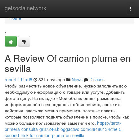
Home
getsocialnetwork
Togg
navi
Home
1
A Review Of camion pluma en
sevilla
robertt111xrl5
331 days ago
News
Discuss
Чтобы разместить новое объявление, нужно заполнить всю
необходимую информацию о товаре или услуге, добавить
фото и цену. На вкладке «Мои объявления» размещена
информация обо всех поданных объявлениях, сроке их
действия, здесь же можно применить платные пакеты,
которые позволяют поднять объявление в поиске, чтобы как
можно больше пользователей заметили его.
https://tarot-
primera-consulta-gr37246.bloggactivo.com/36480134/the-5-
second-trick-for-camion-pluma-en-sevilla