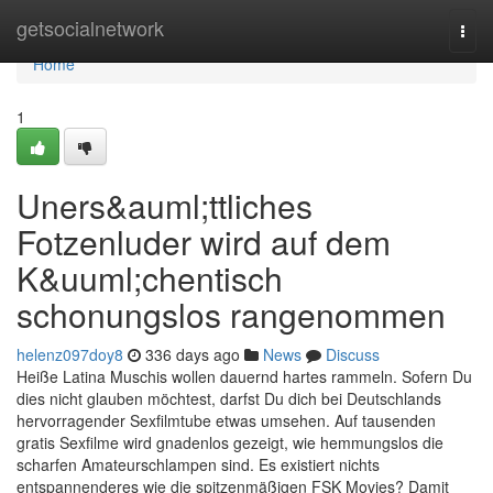
Home
getsocialnetwork
Togg
navi
Home
1
Uners&auml;ttliches
Fotzenluder wird auf dem
K&uuml;chentisch
schonungslos rangenommen
helenz097doy8
336 days ago
News
Discuss
Heiße Latina Muschis wollen dauernd hartes rammeln. Sofern Du
dies nicht glauben möchtest, darfst Du dich bei Deutschlands
hervorragender Sexfilmtube etwas umsehen. Auf tausenden
gratis Sexfilme wird gnadenlos gezeigt, wie hemmungslos die
scharfen Amateurschlampen sind. Es existiert nichts
entspannenderes wie die spitzenmäßigen FSK Movies? Damit