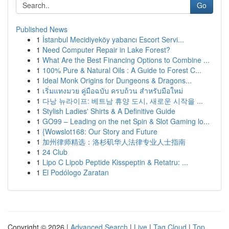
Go
Published News
1
İstanbul Mecidiyeköy yabancı Escort Servi...
1
Need Computer Repair in Lake Forest?
1
What Are the Best Financing Options to Combine ...
1
100% Pure & Natural Oils : A Guide to Forest C...
1
Ideal Monk Origins for Dungeons & Dragons...
1
เริ่มแทงมวย คู่มือฉบับ ครบถ้วน สำหรับมือใหม่
1
다낭 뉴라이프: 베트남 휴양 도시, 새로운 시작을 ...
1
Stylish Ladies' Shirts & A Definitive Guide
1
GO99 – Leading on the net Spin & Slot Gaming lo...
1
{Wowslot168: Our Story and Future
1
加州律师精选：洛杉矶华人法律专业人士指南
1
24 Club
1
Lipo C Lipob Peptide Kisspeptin & Retatru: ...
1
El Podólogo Zaratan
Copyright © 2026 |
Advanced Search
|
Live
|
Tag Cloud
|
Top