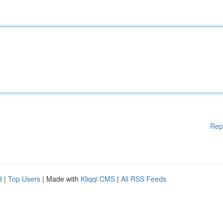
Rep
d
|
Top Users
| Made with
Kliqqi CMS
|
All RSS Feeds