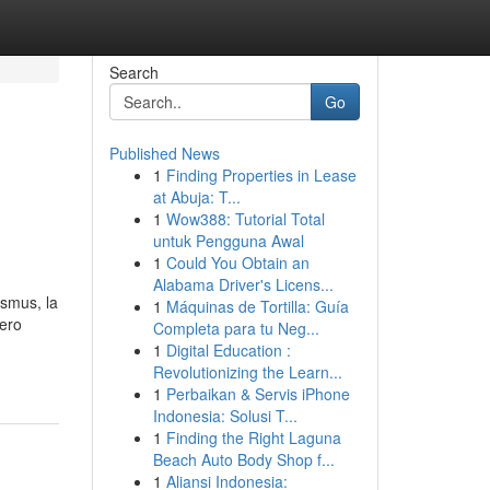
Search
Go
Published News
1
Finding Properties in Lease
at Abuja: T...
1
Wow388: Tutorial Total
untuk Pengguna Awal
1
Could You Obtain an
Alabama Driver's Licens...
asmus, la
1
Máquinas de Tortilla: Guía
pero
Completa para tu Neg...
1
Digital Education :
Revolutionizing the Learn...
1
Perbaikan & Servis iPhone
Indonesia: Solusi T...
1
Finding the Right Laguna
Beach Auto Body Shop f...
1
Aliansi Indonesia: