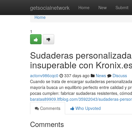
Home
getsocialnetwork
Home
New
Submit
Home
1
Sudaderas personalizadas
insuperable con Kronix.e
actonv986cqc0
337 days ago
News
Discuss
Cuando se trata de encargar sudaderas personalizadas
mayoría busca un equilibrio perfecto entre calidad y
pocas cumplen: fabricar sudaderas resistentes, cómod
baratas89909.ltfblog.com/35922043/sudaderas-persona
Comments
Who Upvoted
Comments