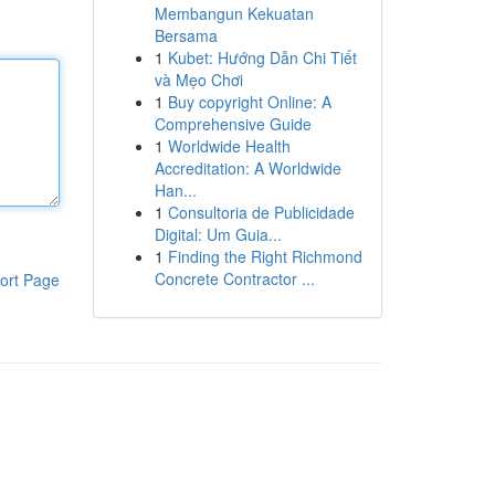
Membangun Kekuatan
Bersama
1
Kubet: Hướng Dẫn Chi Tiết
và Mẹo Chơi
1
Buy copyright Online: A
Comprehensive Guide
1
Worldwide Health
Accreditation: A Worldwide
Han...
1
Consultoria de Publicidade
Digital: Um Guia...
1
Finding the Right Richmond
Concrete Contractor ...
ort Page