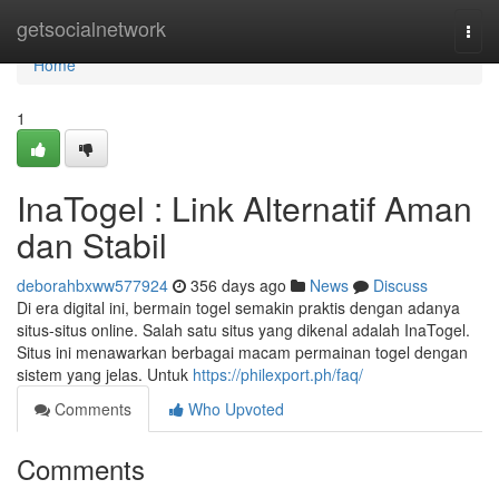
Home
getsocialnetwork
Togg
navi
Home
1
InaTogel : Link Alternatif Aman
dan Stabil
deborahbxww577924
356 days ago
News
Discuss
Di era digital ini, bermain togel semakin praktis dengan adanya
situs-situs online. Salah satu situs yang dikenal adalah InaTogel.
Situs ini menawarkan berbagai macam permainan togel dengan
sistem yang jelas. Untuk
https://philexport.ph/faq/
Comments
Who Upvoted
Comments