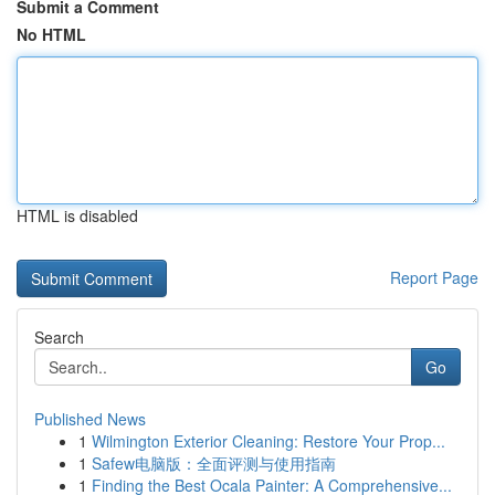
Submit a Comment
No HTML
HTML is disabled
Report Page
Search
Go
Published News
1
Wilmington Exterior Cleaning: Restore Your Prop...
1
Safew电脑版：全面评测与使用指南
1
Finding the Best Ocala Painter: A Comprehensive...