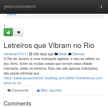
Home
getsocialnetwork
Togg
navi
Home
1
Letreiros que Vibram no Rio
rishiiazw375111
358 days ago
News
Discuss
O Rio de Janeiro é uma metrópole agitada, e isso se reflete no
seu ritmo. Entre as muitas coisas que tornam essa cidade
marcante, estão os letreiros. Eles não são apenas indicações;
são peças icônicas que
https://zakariauoac354047.eedblog.com/36961754/letreiros-com-
alma-no-rio
Comments
Who Upvoted
Comments