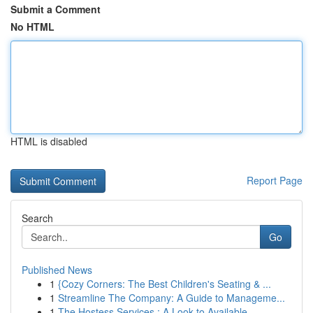
Submit a Comment
No HTML
HTML is disabled
Report Page
Search
Go
Published News
1
{Cozy Corners: The Best Children's Seating & ...
1
Streamline The Company: A Guide to Manageme...
1
The Hostess Services : A Look to Available ...