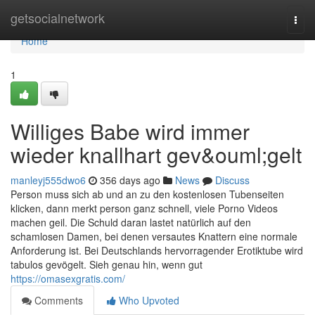
Home
getsocialnetwork
Togg
navi
Home
1
Williges Babe wird immer
wieder knallhart gev&ouml;gelt
manleyj555dwo6
356 days ago
News
Discuss
Person muss sich ab und an zu den kostenlosen Tubenseiten
klicken, dann merkt person ganz schnell, viele Porno Videos
machen geil. Die Schuld daran lastet natürlich auf den
schamlosen Damen, bei denen versautes Knattern eine normale
Anforderung ist. Bei Deutschlands hervorragender Erotiktube wird
tabulos gevögelt. Sieh genau hin, wenn gut
https://omasexgratis.com/
Comments
Who Upvoted