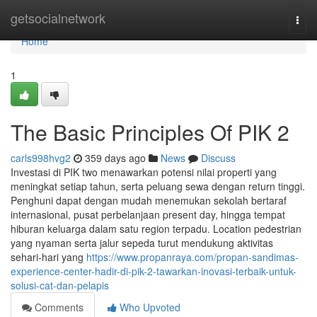
Home
getsocialnetwork
Togg
navi
Home
1
The Basic Principles Of PIK 2
carls998hvg2
359 days ago
News
Discuss
Investasi di PIK two menawarkan potensi nilai properti yang
meningkat setiap tahun, serta peluang sewa dengan return tinggi.
Penghuni dapat dengan mudah menemukan sekolah bertaraf
internasional, pusat perbelanjaan present day, hingga tempat
hiburan keluarga dalam satu region terpadu. Location pedestrian
yang nyaman serta jalur sepeda turut mendukung aktivitas
sehari-hari yang
https://www.propanraya.com/propan-sandimas-
experience-center-hadir-di-pik-2-tawarkan-inovasi-terbaik-untuk-
solusi-cat-dan-pelapis
Comments
Who Upvoted