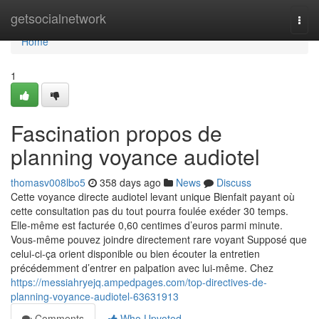
Home
getsocialnetwork
Togg
navi
Home
1
Fascination propos de
planning voyance audiotel
thomasv008lbo5
358 days ago
News
Discuss
Cette voyance directe audiotel levant unique Bienfait payant où
cette consultation pas du tout pourra foulée exéder 30 temps.
Elle-même est facturée 0,60 centimes d’euros parmi minute.
Vous-même pouvez joindre directement rare voyant Supposé que
celui-ci-ça orient disponible ou bien écouter la entretien
précédemment d’entrer en palpation avec lui-même. Chez
https://messiahryejq.ampedpages.com/top-directives-de-
planning-voyance-audiotel-63631913
Comments
Who Upvoted