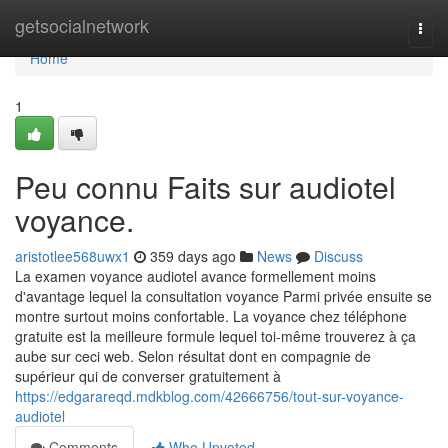
Home
getsocialnetwork
Togg
navi
Home
1
Peu connu Faits sur audiotel
voyance.
aristotlee568uwx1
359 days ago
News
Discuss
La examen voyance audiotel avance formellement moins
d'avantage lequel la consultation voyance Parmi privée ensuite se
montre surtout moins confortable. La voyance chez téléphone
gratuite est la meilleure formule lequel toi-même trouverez à ça
aube sur ceci web. Selon résultat dont en compagnie de
supérieur qui de converser gratuitement à
https://edgarareqd.mdkblog.com/42666756/tout-sur-voyance-
audiotel
Comments
Who Upvoted