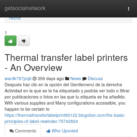
Home
getsocialnetwork
Togg
navi
Home
1
Thermal transfer label printers
- An Overview
wardk787jzq6
359 days ago
News
Discuss
Después haz clic en la opción del Gentlemenú de la derecha
Actividad en la que se te ha etiquetado y podrás ver todo o filtrar
por publicaciones o fotos en las que tu etiqueta se ha añadido.
With various supplies and Many configurations accessible, you
happen to be certain to
https://thermaltransferlabelprint90122.blogolize.com/the-basic-
principles-of-label-rewinder-75742824
Comments
Who Upvoted