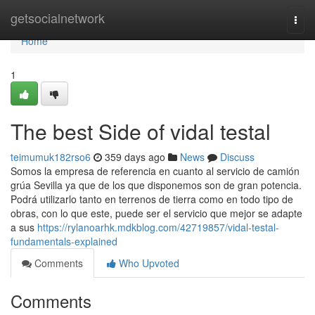
Home
getsocialnetwork
Togg
navi
Home
1
The best Side of vidal testal
teimumuk182rso6
359 days ago
News
Discuss
Somos la empresa de referencia en cuanto al servicio de camión
grúa Sevilla ya que de los que disponemos son de gran potencia.
Podrá utilizarlo tanto en terrenos de tierra como en todo tipo de
obras, con lo que este, puede ser el servicio que mejor se adapte
a sus
https://rylanoarhk.mdkblog.com/42719857/vidal-testal-
fundamentals-explained
Comments
Who Upvoted
Comments