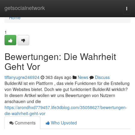
Home
getsocialnetwork
Togg
navi
Home
1
Bewertungen: Die Wahrheit
Geht Vor
tiffanyugrw246924
363 days ago
News
Discuss
BuilderAll ist ein Plattform , das viele Funktionen für die Erstellung
von Websites bietet. Doch wie gut funktioniert BuilderAll wirklich?
In diesem Artikel wollen wir uns Bewertungen von Nutzern
anschauen und die
https://arondhxd779457.life3dblog.com/35058627/bewertungen-
die-wahrheit-geht-vor
Comments
Who Upvoted