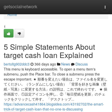
Home
getsocialnetwork
Togg
navi
Home
1
5 Simple Statements About
target cash loan Explained
bertoltg902ddc3
366 days ago
News
Discuss
This menu is keyboard accessible. To open a menu item's
submenu, push the Place bar. To close a submenu press the
escape important. ★ 順番を変えたい場合は、ファイル名を変更し
てください。（ランダムにしない場合） 「背景を好きな画像（壁
紙・写真）に変更する方法」の説明は、これで終わりです。 ★ 操
作画面で、①設定アイコンを押し、②「毎日壁紙を更新」のチェ
ックをクリックして外す。 「デスクトップ...
https://advancecash41864.blogsidea.com/43192702/the-smart-
trick-of-target-cash-loan-that-no-one-is-discussing