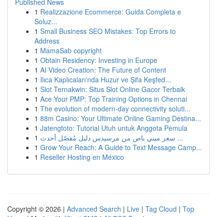
Published News
1
Realizzazione Ecommerce: Guida Completa e
Soluz...
1
Small Business SEO Mistakes: Top Errors to
Address
1
MamaSab copyright
1
Obtain Residency: Investing in Europe
1
AI Video Creation: The Future of Content
1
Ilıca Kaplıcaları'nda Huzur ve Şifa Keşfed...
1
Slot Ternakwin: Situs Slot Online Gacor Terbaik
1
Ace Your PMP: Top Training Options in Chennai
1
The evolution of modern-day connectivity soluti...
1
88m Casino: Your Ultimate Online Gaming Destina...
1
Jatengtoto: Tutorial Utuh untuk Anggota Pemula
1
سعر ميني باص من مرسيدس دليل مُفصّل أحدث ...
1
Grow Your Reach: A Guide to Text Message Camp...
1
Reseller Hosting en México
Copyright © 2026 |
Advanced Search
|
Live
|
Tag Cloud
|
Top