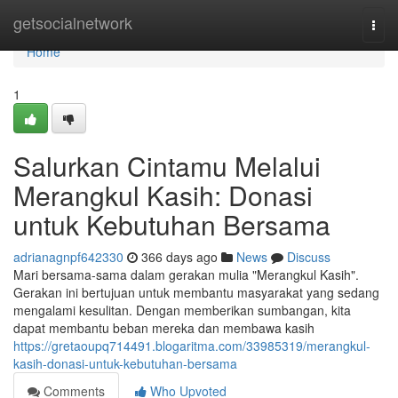
Home
getsocialnetwork
Togg
navi
Home
1
Salurkan Cintamu Melalui
Merangkul Kasih: Donasi
untuk Kebutuhan Bersama
adrianagnpf642330
366 days ago
News
Discuss
Mari bersama-sama dalam gerakan mulia "Merangkul Kasih".
Gerakan ini bertujuan untuk membantu masyarakat yang sedang
mengalami kesulitan. Dengan memberikan sumbangan, kita
dapat membantu beban mereka dan membawa kasih
https://gretaoupq714491.blogaritma.com/33985319/merangkul-
kasih-donasi-untuk-kebutuhan-bersama
Comments
Who Upvoted