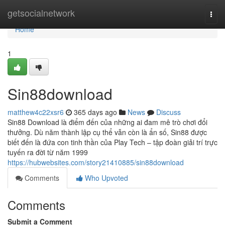
Home
getsocialnetwork
Togg
navi
Home
1
Sin88download
matthew4c22xsr6
365 days ago
News
Discuss
Sin88 Download là điểm đến của những ai đam mê trò chơi đổi
thưởng. Dù năm thành lập cụ thể vẫn còn là ẩn số, Sin88 được
biết đến là đứa con tinh thần của Play Tech – tập đoàn giải trí trực
tuyến ra đời từ năm 1999
https://hubwebsites.com/story21410885/sin88download
Comments
Who Upvoted
Comments
Submit a Comment