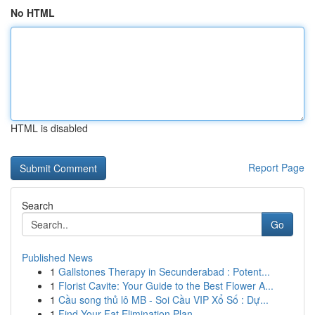
No HTML
HTML is disabled
Report Page
Search
Go
Published News
1
Gallstones Therapy in Secunderabad : Potent...
1
Florist Cavite: Your Guide to the Best Flower A...
1
Cầu song thủ lô MB - Soi Cầu VIP Xổ Số : Dự...
1
Find Your Fat Elimination Plan