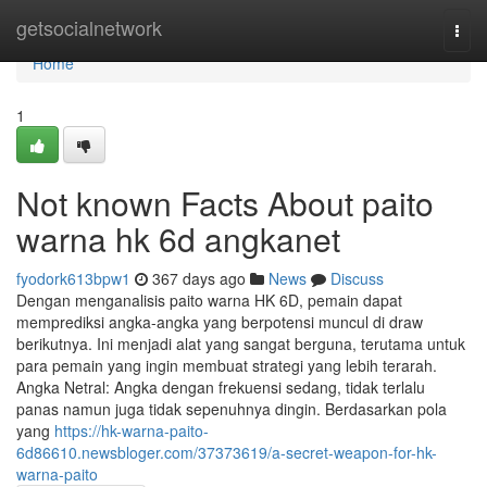
Home
getsocialnetwork
Togg
navi
Home
1
Not known Facts About paito
warna hk 6d angkanet
fyodork613bpw1
367 days ago
News
Discuss
Dengan menganalisis paito warna HK 6D, pemain dapat
memprediksi angka-angka yang berpotensi muncul di draw
berikutnya. Ini menjadi alat yang sangat berguna, terutama untuk
para pemain yang ingin membuat strategi yang lebih terarah.
Angka Netral: Angka dengan frekuensi sedang, tidak terlalu
panas namun juga tidak sepenuhnya dingin. Berdasarkan pola
yang
https://hk-warna-paito-
6d86610.newsbloger.com/37373619/a-secret-weapon-for-hk-
warna-paito