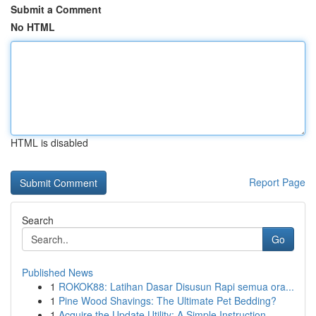
Submit a Comment
No HTML
HTML is disabled
Report Page
Search
Go
Published News
1
ROKOK88: Latihan Dasar Disusun Rapi semua ora...
1
Pine Wood Shavings: The Ultimate Pet Bedding?
1
Acquire the Update Utility: A Simple Instruction