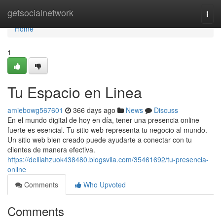
Home
getsocialnetwork
Togg
navi
Home
1
Tu Espacio en Linea
amiebowg567601
366 days ago
News
Discuss
En el mundo digital de hoy en día, tener una presencia online
fuerte es esencial. Tu sitio web representa tu negocio al mundo.
Un sitio web bien creado puede ayudarte a conectar con tu
clientes de manera efectiva.
https://delilahzuok438480.blogsvila.com/35461692/tu-presencia-
online
Comments
Who Upvoted
Comments