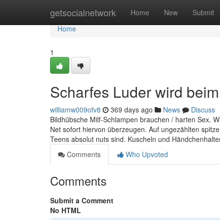
Home
getsocialnetwork
Home
New
Submit
Home
1
Scharfes Luder wird bei
williamw009ofv8
369 days ago
News
Discuss
Bildhübsche Milf-Schlampen brauchen / harten Sex. We
Net sofort hiervon überzeugen. Auf ungezählten spitz
Teens absolut nuts sind. Kuscheln und Händchenhalten 
Comments
Who Upvoted
Comments
Submit a Comment
No HTML