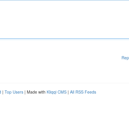
Rep
d
|
Top Users
| Made with
Kliqqi CMS
|
All RSS Feeds