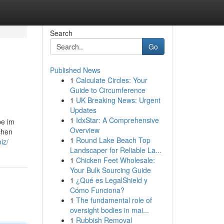
Search
Go
Published News
1
Calculate Circles: Your
Guide to Circumference
1
UK Breaking News: Urgent
Updates
1
IdxStar: A Comprehensive
be im
Overview
chen
1
Round Lake Beach Top
iz/
Landscaper for Reliable La...
1
Chicken Feet Wholesale:
Your Bulk Sourcing Guide
1
¿Qué es LegalShield y
Cómo Funciona?
1
The fundamental role of
oversight bodies in mai...
1
Rubbish Removal