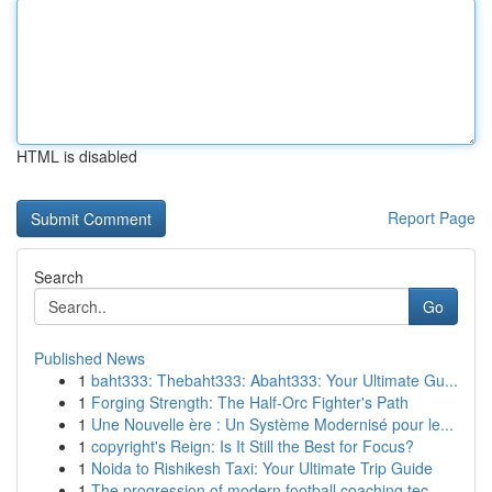
HTML is disabled
Report Page
Search
Go
Published News
1
baht333: Thebaht333: Abaht333: Your Ultimate Gu...
1
Forging Strength: The Half-Orc Fighter's Path
1
Une Nouvelle ère : Un Système Modernisé pour le...
1
copyright's Reign: Is It Still the Best for Focus?
1
Noida to Rishikesh Taxi: Your Ultimate Trip Guide
1
The progression of modern football coaching tec...