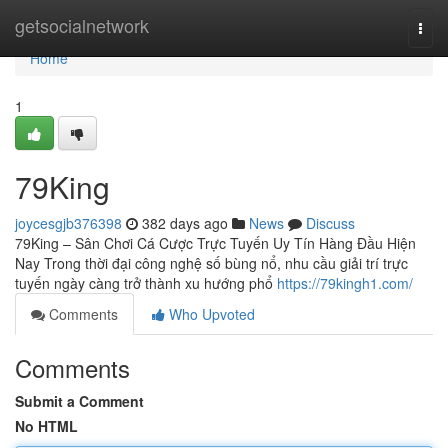
Home
getsocialnetwork
Togg
navi
Home
1
79King
joycesgjb376398
382 days ago
News
Discuss
79King – Sân Chơi Cá Cược Trực Tuyến Uy Tín Hàng Đầu Hiện
Nay Trong thời đại công nghệ số bùng nổ, nhu cầu giải trí trực
tuyến ngày càng trở thành xu hướng phổ
https://79kingh1.com/
Comments
Who Upvoted
Comments
Submit a Comment
No HTML