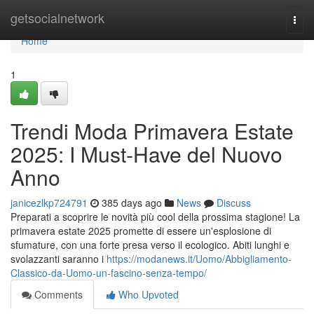
Home
getsocialnetwork
Togg
navi
Home
1
Trendi Moda Primavera Estate
2025: I Must-Have del Nuovo
Anno
janicezlkp724791
385 days ago
News
Discuss
Preparati a scoprire le novità più cool della prossima stagione! La
primavera estate 2025 promette di essere un'esplosione di
sfumature, con una forte presa verso il ecologico. Abiti lunghi e
svolazzanti saranno i
https://modanews.it/Uomo/Abbigliamento-
Classico-da-Uomo-un-fascino-senza-tempo/
Comments
Who Upvoted