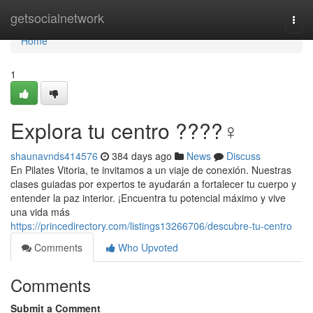
Home
getsocialnetwork
Togg
navi
Home
1
Explora tu centro ????‍♀️
shaunavnds414576
384 days ago
News
Discuss
En Pilates Vitoria, te invitamos a un viaje de conexión. Nuestras
clases guiadas por expertos te ayudarán a fortalecer tu cuerpo y
entender la paz interior. ¡Encuentra tu potencial máximo y vive
una vida más
https://princedirectory.com/listings13266706/descubre-tu-centro
Comments
Who Upvoted
Comments
Submit a Comment