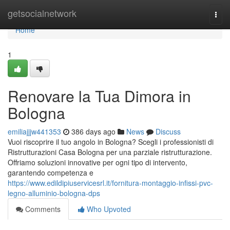
Home
getsocialnetwork
Togg
navi
Home
1
Renovare la Tua Dimora in
Bologna
emiliajjjw441353
386 days ago
News
Discuss
Vuoi riscoprire il tuo angolo in Bologna? Scegli i professionisti di
Ristrutturazioni Casa Bologna per una parziale ristrutturazione.
Offriamo soluzioni innovative per ogni tipo di intervento,
garantendo competenza e
https://www.edildipiuservicesrl.it/fornitura-montaggio-infissi-pvc-
legno-alluminio-bologna-dps
Comments
Who Upvoted