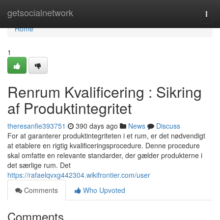
Home
getsocialnetwork
Togg
navi
Home
1
Renrum Kvalificering : Sikring
af Produktintegritet
theresanfie393751
390 days ago
News
Discuss
For at garanterer produktintegriteten i et rum, er det nødvendigt
at etablere en rigtig kvalificeringsprocedure. Denne procedure
skal omfatte en relevante standarder, der gælder produkterne i
det særlige rum. Det
https://rafaelqvxg442304.wikifrontier.com/user
Comments
Who Upvoted
Comments