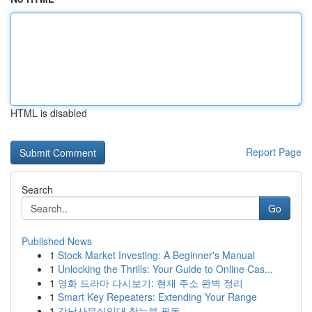
HTML is disabled
Report Page
Search
Go
Published News
1
Stock Market Investing: A Beginner's Manual
1
Unlocking the Thrills: Your Guide to Online Cas...
1
영화 드라마 다시보기: 현재 주소 완벽 정리
1
Smart Key Repeaters: Extending Your Range
1
강남사무실임대 찾는분 필독