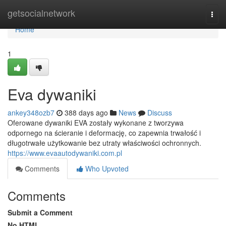
Home
getsocialnetwork
Togg
navi
Home
1
Eva dywaniki
ankey348ozb7
388 days ago
News
Discuss
Oferowane dywaniki EVA zostały wykonane z tworzywa
odpornego na ścieranie i deformację, co zapewnia trwałość i
długotrwałe użytkowanie bez utraty właściwości ochronnych.
https://www.evaautodywaniki.com.pl
Comments
Who Upvoted
Comments
Submit a Comment
No HTML