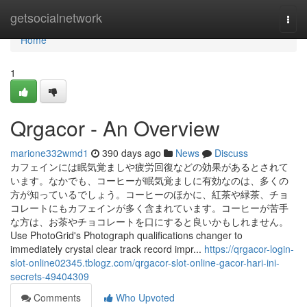
Home
getsocialnetwork
Togg
navi
Home
1
Qrgacor - An Overview
marione332wmd1
390 days ago
News
Discuss
カフェインには眠気覚ましや疲労回復などの効果があるとされて
います。なかでも、コーヒーが眠気覚ましに有効なのは、多くの
方が知っているでしょう。コーヒーのほかに、紅茶や緑茶、チョ
コレートにもカフェインが多く含まれています。コーヒーが苦手
な方は、お茶やチョコレートを口にすると良いかもしれません。
Use PhotoGrid's Photograph qualifications changer to
immediately crystal clear track record impr...
https://qrgacor-login-
slot-online02345.tblogz.com/qrgacor-slot-online-gacor-hari-ini-
secrets-49404309
Comments
Who Upvoted