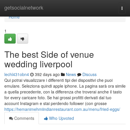
Home
getsocialnetwork
Togg
navi
Home
1
The best Side of venue
wedding liverpool
lechl431obn4
392 days ago
News
Discuss
Qui potrai visualizzare i differenti tipi dei dispositivi che puoi
emulare. Seleziona quindi apple iphone. La pagina sarà ora simile
a quella precedente, con la differenza che troverai anche il tasto
for every caricare foto. Se hai grossi profitti derivati dal tuo
account Instagram e stai perdendo follower (con grosse
https://hemanimehmiindianrestaurant.com.au/menu/fried-eggs/
Comments
Who Upvoted