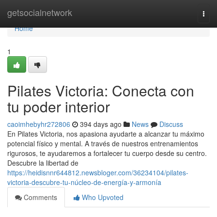
Home
getsocialnetwork
Togg
navi
Home
1
Pilates Victoria: Conecta con
tu poder interior
caoimhebyhr272806
394 days ago
News
Discuss
En Pilates Victoria, nos apasiona ayudarte a alcanzar tu máximo
potencial físico y mental. A través de nuestros entrenamientos
rigurosos, te ayudaremos a fortalecer tu cuerpo desde su centro.
Descubre la libertad de
https://heidisnnr644812.newsbloger.com/36234104/pilates-
victoria-descubre-tu-núcleo-de-energía-y-armonía
Comments
Who Upvoted