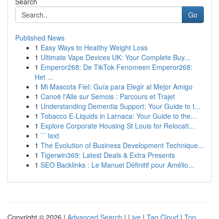
Search
Go
Published News
1
Easy Ways to Healthy Weight Loss
1
Ultimate Vape Devices UK: Your Complete Buy...
1
Emperor268: De TikTok Fenomeen Emperor268:
Het ...
1
Mi Mascota Fiel: Guía para Elegir al Mejor Amigo
1
Canoë l'Alle sur Semois : Parcours et Trajet
1
Understanding Dementia Support: Your Guide to t...
1
Tobacco E-Liquids in Larnaca: Your Guide to the...
1
Explore Corporate Housing St Louis for Relocati...
1
```text
1
The Evolution of Business Development Technique...
1
Tigerwin369: Latest Deals & Extra Presents
1
SEO Backlinks : Le Manuel Définitif pour Amélio...
Copyright © 2026 |
Advanced Search
|
Live
|
Tag Cloud
|
Top