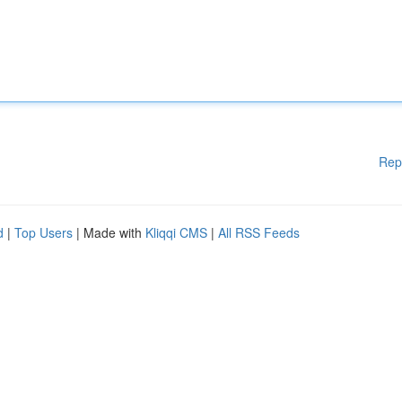
Rep
d
|
Top Users
| Made with
Kliqqi CMS
|
All RSS Feeds