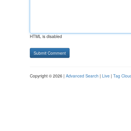
HTML is disabled
Copyright © 2026 |
Advanced Search
|
Live
|
Tag Clou