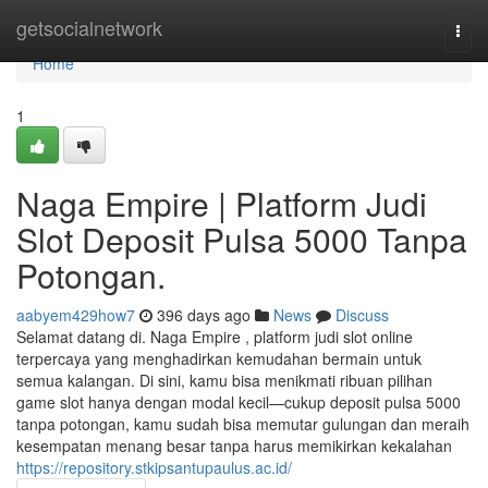
Home
getsocialnetwork
Togg
navi
Home
1
Naga Empire | Platform Judi
Slot Deposit Pulsa 5000 Tanpa
Potongan.
aabyem429how7
396 days ago
News
Discuss
Selamat datang di. Naga Empire , platform judi slot online
terpercaya yang menghadirkan kemudahan bermain untuk
semua kalangan. Di sini, kamu bisa menikmati ribuan pilihan
game slot hanya dengan modal kecil—cukup deposit pulsa 5000
tanpa potongan, kamu sudah bisa memutar gulungan dan meraih
kesempatan menang besar tanpa harus memikirkan kekalahan
https://repository.stkipsantupaulus.ac.id/