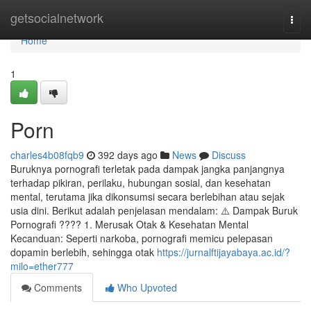
Home
getsocialnetwork
Togg
navi
Home
1
Porn
charles4b08fqb9
392 days ago
News
Discuss
Buruknya pornografi terletak pada dampak jangka panjangnya
terhadap pikiran, perilaku, hubungan sosial, dan kesehatan
mental, terutama jika dikonsumsi secara berlebihan atau sejak
usia dini. Berikut adalah penjelasan mendalam: ⚠️ Dampak Buruk
Pornografi ???? 1. Merusak Otak & Kesehatan Mental
Kecanduan: Seperti narkoba, pornografi memicu pelepasan
dopamin berlebih, sehingga otak
https://jurnalftijayabaya.ac.id/?
milo=ether777
Comments
Who Upvoted