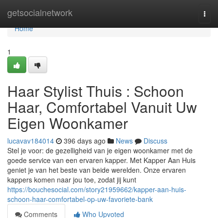
Home
getsocialnetwork
Togg
navi
Home
1
Haar Stylist Thuis : Schoon
Haar, Comfortabel Vanuit Uw
Eigen Woonkamer
lucavav184014
396 days ago
News
Discuss
Stel je voor: de gezelligheid van je eigen woonkamer met de
goede service van een ervaren kapper. Met Kapper Aan Huis
geniet je van het beste van beide werelden. Onze ervaren
kappers komen naar jou toe, zodat jij kunt
https://bouchesocial.com/story21959662/kapper-aan-huis-
schoon-haar-comfortabel-op-uw-favoriete-bank
Comments
Who Upvoted