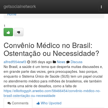
Home
getsocialnetwork
Togg
navi
Home
1
Convênio Médico no Brasil:
Ostentação ou Necessidade?
alfredf554ewf3
395 days ago
News
Discuss
No Brasil, a saúde é um tema que desperta muitas discussões e,
em grande parte das vezes, gera preocupações. Isso porque,
enquanto o Sistema Único de Saúde (SUS) tem um papel crucial
no atendimento médico para milhões de brasileiros, ele também
enfrenta uma série de desafios, como a falta de
https://elliottogyph.arwebo.com/58466454/convênio-médico-no-
brasil-ostentação-ou-necessidade
Comments
Who Upvoted