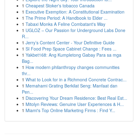
1
Cheapest Stoker's tobacco Canada
1
Executive Exemption: A Constitutional Examination
1
The Prime Period: A Handbook to Elder ...
1
Tabaxi Monks A Feline Combatant's Way
1
UGLOZ – Our Passion for Underground Labs Done
R...
1
Jerry’s Content Center - Your Definitive Guide
1
SI Food Prep Space Cabinet Change : Fees ...
1
Yakbet168: Ang Kumpletong Gabay Para sa mga
Bag...
1
How modern philanthropy changes communities
thr...
1
What to Look for in a Richmond Concrete Contrac...
1
Memahami Grating Berkilat Seng: Manfaat dan
Pen...
1
Discovering Your Dream Residence: Best Real Est...
1
Mitolyn Reviews: Genuine User Experiences & H...
1
Miami's Top Online Marketing Firms : Find Y...