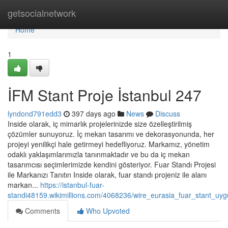
Home
getsocialnetwork
Home
1
İFM Stant Proje İstanbul 247
lyndond791edd3
397 days ago
News
Discuss
Inside olarak, iç mimarlık projelerinizde size özelleştirilmiş
çözümler sunuyoruz. İç mekan tasarımı ve dekorasyonunda, her
projeyi yenilikçi hale getirmeyi hedefliyoruz. Markamız, yönetim
odaklı yaklaşımlarımızla tanınmaktadır ve bu da iç mekan
tasarımcısı seçimlerimizde kendini gösteriyor. Fuar Standı Projesi
ile Markanızı Tanıtın Inside olarak, fuar standı projeniz ile alanı
markan...
https://istanbul-fuar-
standi48159.wikimillions.com/4068236/wire_eurasia_fuar_stant_uyg
Comments
Who Upvoted