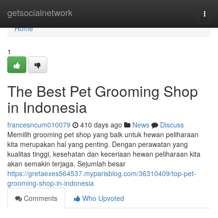
Home
getsocialnetwork
Togg
navi
Home
1
The Best Pet Grooming Shop
in Indonesia
francesncum010079
410 days ago
News
Discuss
Memilih grooming pet shop yang baik untuk hewan peliharaan
kita merupakan hal yang penting. Dengan perawatan yang
kualitas tinggi, kesehatan dan keceriaan hewan peliharaan kita
akan semakin terjaga. Sejumlah besar
https://gretaexes564537.myparisblog.com/36310409/top-pet-
grooming-shop-in-indonesia
Comments
Who Upvoted