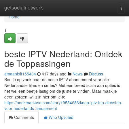
Home
getsocialnetwork
Togg
navi
Home
1
beste IPTV Nederland: Ontdek
de Toppassingen
amaanfxlt155434
417 days ago
News
Discuss
Ben je op zoek naar de beste IPTV-abonnement voor alle
Nederlandse films en series? Met een breed scala aan opties is
het wel een beetje lastig om de juiste te vinden. Maar maak je
geen zorgen, wij zijn hier om je te
https://bookmarkuse.com/story19534686/koop-iptv-top-diensten-
voor-nederlands-amusement
Comments
Who Upvoted