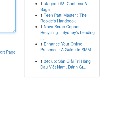
1
ufagem168: Conheça A
Saga
1
Teen Patti Master : The
Rookie's Handbook
1
Nova Scrap Copper
Recycling – Sydney’s Leading
...
1
Enhance Your Online
Presence : A Guide to SMM
ort Page
...
1
24club: Sàn Giải Trí Hàng
Đầu Việt Nam, Đánh Gi...