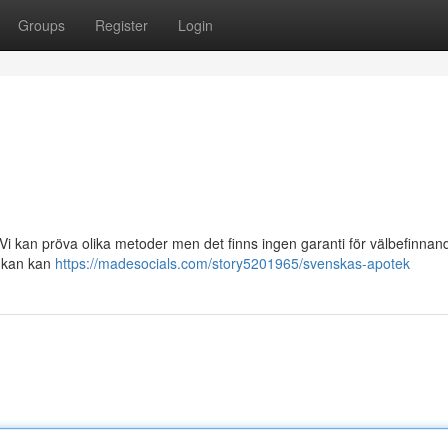
Groups
Register
Login
 Vi kan pröva olika metoder men det finns ingen garanti för välbefinna
et kan kan
https://madesocials.com/story5201965/svenskas-apotek