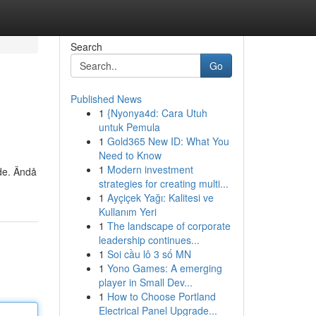
Search
Go
Published News
1
{Nyonya4d: Cara Utuh
untuk Pemula
1
Gold365 New ID: What You
Need to Know
1
Modern investment
nde. Ändå
strategies for creating multi...
1
Ayçiçek Yağı: Kalitesi ve
Kullanım Yeri
1
The landscape of corporate
leadership continues...
1
Soi cầu lô 3 số MN
1
Yono Games: A emerging
player in Small Dev...
1
How to Choose Portland
Electrical Panel Upgrade...