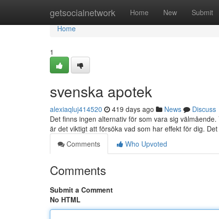
Home
getsocialnetwork
Home
New
Submit
Home
1
svenska apotek
alexiaqluj414520
419 days ago
News
Discuss
Det finns ingen alternativ för som vara sig välmående.
är det viktigt att försöka vad som har effekt för dig. D
Comments
Who Upvoted
Comments
Submit a Comment
No HTML