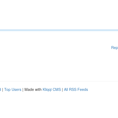
Rep
d
|
Top Users
| Made with
Kliqqi CMS
|
All RSS Feeds