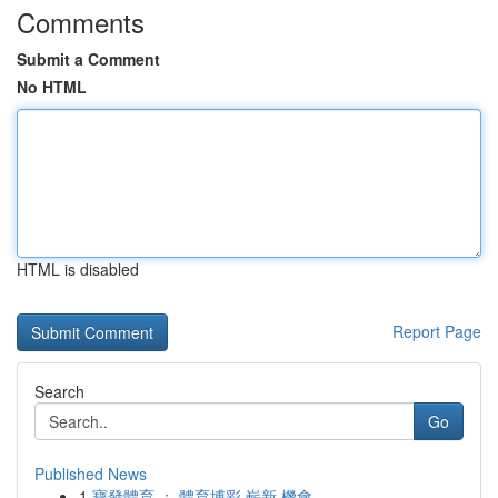
Comments
Submit a Comment
No HTML
HTML is disabled
Report Page
Search
Go
Published News
1
寶發體育 ： 體育博彩 嶄新 機會