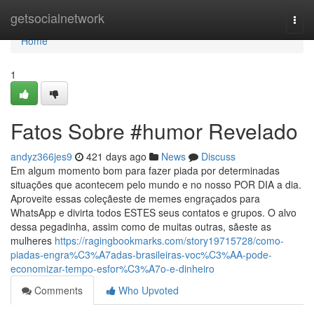
Home
getsocialnetwork
Togg
navi
Home
1
Fatos Sobre #humor Revelado
andyz366jes9
421 days ago
News
Discuss
Em algum momento bom para fazer piada por determinadas
situações que acontecem pelo mundo e no nosso POR DIA a dia.
Aproveite essas coleçãeste de memes engraçados para
WhatsApp e divirta todos ESTES seus contatos e grupos. O alvo
dessa pegadinha, assim como de muitas outras, sãeste as
mulheres
https://ragingbookmarks.com/story19715728/como-
piadas-engra%C3%A7adas-brasileiras-voc%C3%AA-pode-
economizar-tempo-esfor%C3%A7o-e-dinheiro
Comments
Who Upvoted