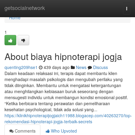
Home
getsocialnetwork
Togg
navi
Home
1
About biaya hipnoterapi jogja
quenting209hse1
439 days ago
News
Discuss
Dalam keadaan relaksasi ini, terapis dapat membantu klien
menghadapi masalah psikologis dan mengubah perilaku yang
tidak diinginkan. Membantu untuk mengatasi ketergantungan
atau menghilangkan kebiasaan buruk seseorang dengan
mensugesti individu untuk membangun kondisi emosional positif.
“Ketika berbicara tentang perawatan dan pemeliharaan
kesehatan psychological, tidak ada solusi yang...
https://klinikhipnoterapijogjaich11988.blogacep.com/40263270/top-
rekomendasi-hipnoterapi-jogja-terbaik-secrets
Comments
Who Upvoted