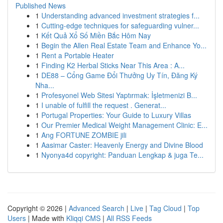
Published News
1
Understanding advanced investment strategies f...
1
Cutting-edge techniques for safeguarding vulner...
1
Kết Quả Xổ Số Miền Bắc Hôm Nay
1
Begin the Allen Real Estate Team and Enhance Yo...
1
Rent a Portable Heater
1
Finding K2 Herbal Sticks Near This Area : A...
1
DE88 – Cổng Game Đổi Thưởng Uy Tín, Đăng Ký
Nha...
1
Profesyonel Web Sitesi Yaptırmak: İşletmenizi B...
1
I unable of fulfill the request . Generat...
1
Portugal Properties: Your Guide to Luxury Villas
1
Our Premier Medical Weight Management Clinic: E...
1
Ang FORTUNE ZOMBIE jili
1
Aasimar Caster: Heavenly Energy and Divine Blood
1
Nyonya4d copyright: Panduan Lengkap & juga Te...
Copyright © 2026 |
Advanced Search
|
Live
|
Tag Cloud
|
Top
Users
| Made with
Kliqqi CMS
|
All RSS Feeds