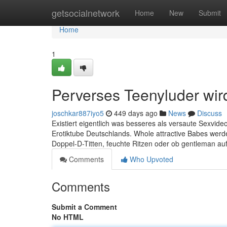
Home
getsocialnetwork
Home
New
Submit
Home
1
Perverses Teenyluder wird
joschkar887iyo5
449 days ago
News
Discuss
Existiert eigentlich was besseres als versaute Sexvideo
Erotiktube Deutschlands. Whole attractive Babes werden
Doppel-D-Titten, feuchte Ritzen oder ob gentleman auf g
Comments
Who Upvoted
Comments
Submit a Comment
No HTML