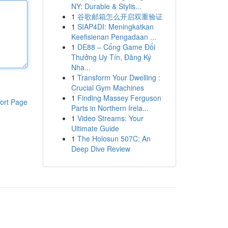
NY: Durable & Stylis...
1
谷歌邮箱怎么开启双重验证
1
SIAP4DI: Meningkatkan
Keefisienan Pengadaan ...
1
DE88 – Cổng Game Đổi
Thưởng Uy Tín, Đăng Ký
Nha...
1
Transform Your Dwelling :
Crucial Gym Machines
1
Finding Massey Ferguson
ort Page
Parts in Northern Irela...
1
Video Streams: Your
Ultimate Guide
1
The Holosun 507C: An
Deep Dive Review