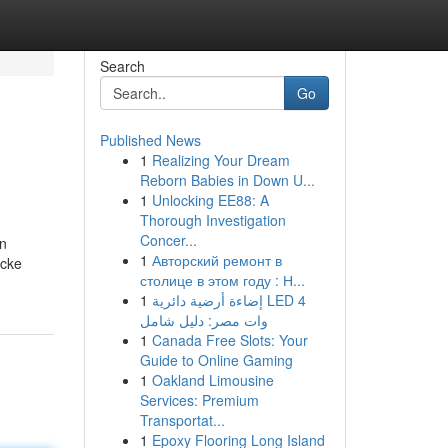
Search
Go
Published News
1
Realizing Your Dream
Reborn Babies in Down U...
1
Unlocking EE88: A
Thorough Investigation
Concer...
en
1
Авторский ремонт в
icke
столице в этом году : Н...
1
إضاءة أرضية دائرية LED 4
وات مصر: دليل شامل
1
Canada Free Slots: Your
Guide to Online Gaming
1
Oakland Limousine
Services: Premium
Transportat...
1
Epoxy Flooring Long Island