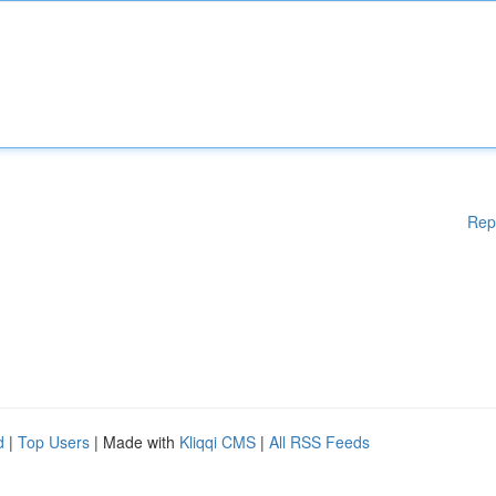
Rep
d
|
Top Users
| Made with
Kliqqi CMS
|
All RSS Feeds