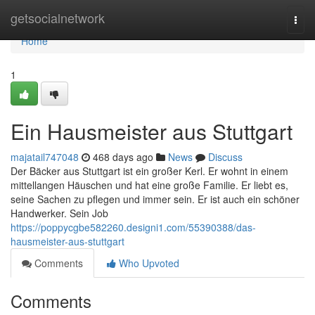
Home
getsocialnetwork
Togg
navi
Home
1
Ein Hausmeister aus Stuttgart
majatail747048
468 days ago
News
Discuss
Der Bäcker aus Stuttgart ist ein großer Kerl. Er wohnt in einem
mittellangen Häuschen und hat eine große Familie. Er liebt es,
seine Sachen zu pflegen und immer sein. Er ist auch ein schöner
Handwerker. Sein Job
https://poppycgbe582260.designi1.com/55390388/das-
hausmeister-aus-stuttgart
Comments
Who Upvoted
Comments