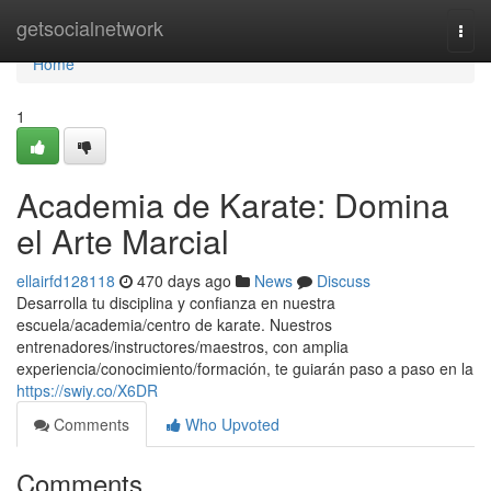
Home
getsocialnetwork
Togg
navi
Home
1
Academia de Karate: Domina
el Arte Marcial
ellairfd128118
470 days ago
News
Discuss
Desarrolla tu disciplina y confianza en nuestra
escuela/academia/centro de karate. Nuestros
entrenadores/instructores/maestros, con amplia
experiencia/conocimiento/formación, te guiarán paso a paso en la
https://swiy.co/X6DR
Comments
Who Upvoted
Comments