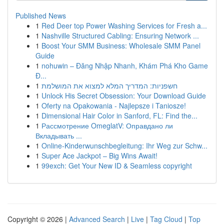
Published News
1
Red Deer top Power Washing Services for Fresh a...
1
Nashville Structured Cabling: Ensuring Network ...
1
Boost Your SMM Business: Wholesale SMM Panel
Guide
1
nohuwin – Đăng Nhập Nhanh, Khám Phá Kho Game
Đ...
1
חשפניות: המדריך המלא למצוא את המושלמת
1
Unlock His Secret Obsession: Your Download Guide
1
Oferty na Opakowania - Najlepsze i Taniosze!
1
Dimensional Hair Color in Sanford, FL: Find the...
1
Рассмотрение OmeglatV: Оправдано ли
Вкладывать ...
1
Online-Kinderwunschbegleitung: Ihr Weg zur Schw...
1
Super Ace Jackpot – Big Wins Await!
1
99exch: Get Your New ID & Seamless copyright
Copyright © 2026 |
Advanced Search
|
Live
|
Tag Cloud
|
Top