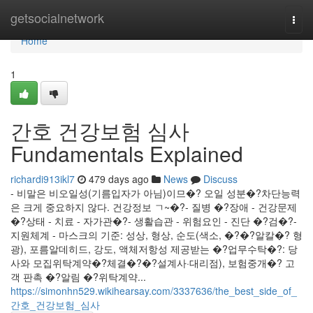
Home
getsocialnetwork
Togg
navi
Home
1
간호 건강보험 심사
Fundamentals Explained
richardi913ikl7
479 days ago
News
Discuss
- 비말은 비오일성(기름입자가 아님)이므�? 오일 성분�?차단능력
은 크게 중요하지 않다. 건강정보 ㄱ~�?- 질병 �?장애 - 건강문제
�?상태 - 치료 - 자가관�?- 생활습관 - 위험요인 - 진단 �?검�?-
지원체계 - 마스크의 기준: 성상, 형상, 순도(색소, �?�?알칼�? 형
광), 포름알데히드, 강도, 액체저항성 제공받는 �?업무수탁�?: 당
사와 모집위탁계약�?체결�?�?설계사·대리점), 보험중개�? 고
객 판촉 �?알림 �?위탁계약...
https://simonhn529.wikihearsay.com/3337636/the_best_side_of_
간호_건강보험_심사