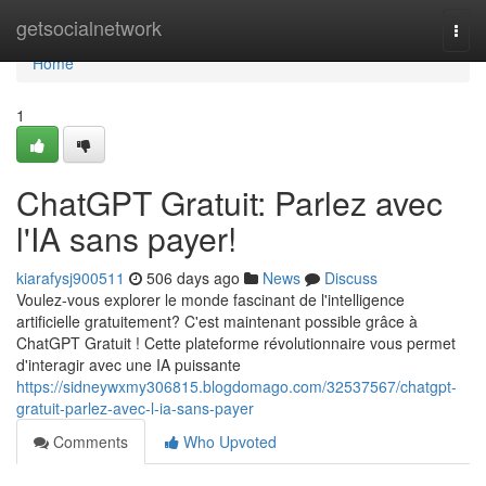
Home
getsocialnetwork
Togg
navi
Home
1
ChatGPT Gratuit: Parlez avec
l'IA sans payer!
kiarafysj900511
506 days ago
News
Discuss
Voulez-vous explorer le monde fascinant de l'intelligence
artificielle gratuitement? C'est maintenant possible grâce à
ChatGPT Gratuit ! Cette plateforme révolutionnaire vous permet
d'interagir avec une IA puissante
https://sidneywxmy306815.blogdomago.com/32537567/chatgpt-
gratuit-parlez-avec-l-ia-sans-payer
Comments
Who Upvoted