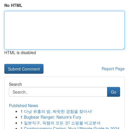
No HTML
HTML is disabled
Report Page
Search
Go
Published News
1
다낭 유흥의 밤, 짜릿한 경험을 찾아서!
1
Bugbear Ranger: Nature's Fury
1
일본직구, 득템의 모든 것! 쇼핑몰 비교분석
1
Cryptocurrency Casino: Your Ultimate Guide to 2024